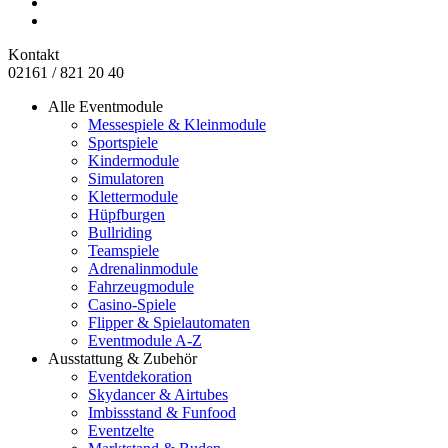
Kontakt
02161 / 821 20 40
Alle Eventmodule
Messespiele & Kleinmodule
Sportspiele
Kindermodule
Simulatoren
Klettermodule
Hüpfburgen
Bullriding
Teamspiele
Adrenalinmodule
Fahrzeugmodule
Casino-Spiele
Flipper & Spielautomaten
Eventmodule A-Z
Ausstattung & Zubehör
Eventdekoration
Skydancer & Airtubes
Imbissstand & Funfood
Eventzelte