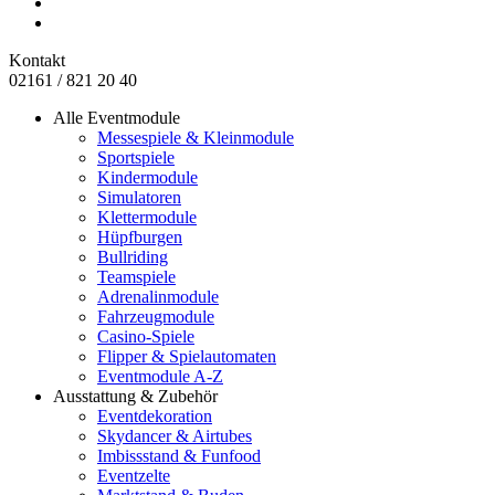
Kontakt
02161 / 821 20 40
Alle Eventmodule
Messespiele & Kleinmodule
Sportspiele
Kindermodule
Simulatoren
Klettermodule
Hüpfburgen
Bullriding
Teamspiele
Adrenalinmodule
Fahrzeugmodule
Casino-Spiele
Flipper & Spielautomaten
Eventmodule A-Z
Ausstattung & Zubehör
Eventdekoration
Skydancer & Airtubes
Imbissstand & Funfood
Eventzelte