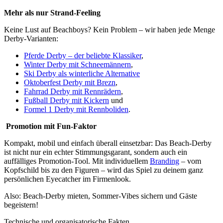
Mehr als nur Strand-Feeling
Keine Lust auf Beachboys? Kein Problem – wir haben jede Menge
Derby-Varianten:
Pferde Derby – der beliebte Klassiker
,
Winter Derby mit Schneemännern
,
Ski Derby als winterliche Alternative
Oktoberfest Derby mit Brezn
,
Fahrrad Derby mit Rennrädern
,
Fußball Derby mit Kickern
und
Formel 1 Derby mit Rennboliden
.
Promotion mit Fun-Faktor
Kompakt, mobil und einfach überall einsetzbar: Das Beach-Derby
ist nicht nur ein echter Stimmungsgarant, sondern auch ein
auffälliges Promotion-Tool. Mit individuellem
Branding
– vom
Kopfschild bis zu den Figuren – wird das Spiel zu deinem ganz
persönlichen Eyecatcher im Firmenlook.
Also: Beach-Derby mieten, Sommer-Vibes sichern und Gäste
begeistern!
Technische und organisatorische Fakten