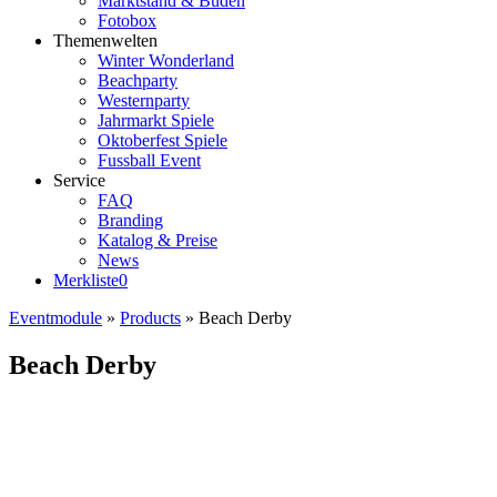
Marktstand & Buden
Fotobox
Themenwelten
Winter Wonderland
Beachparty
Westernparty
Jahrmarkt Spiele
Oktoberfest Spiele
Fussball Event
Service
FAQ
Branding
Katalog & Preise
News
Merkliste
0
Eventmodule
»
Products
»
Beach Derby
Beach Derby