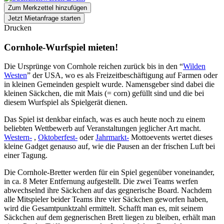
Zum Merkzettel hinzufügen
Jetzt Mietanfrage starten
Drucken
Cornhole-Wurfspiel mieten!
Die Ursprünge von Cornhole reichen zurück bis in den “
Wilden
Westen
” der USA, wo es als Freizeitbeschäftigung auf Farmen oder
in kleinen Gemeinden gespielt wurde. Namensgeber sind dabei die
kleinen Säckchen, die mit Mais (= corn) gefüllt sind und die bei
diesem Wurfspiel als Spielgerät dienen.
Das Spiel ist denkbar einfach, was es auch heute noch zu einem
beliebten Wettbewerb auf Veranstaltungen jeglicher Art macht.
Western-
,
Oktoberfest-
oder
Jahrmarkt-
Mottoevents wertet dieses
kleine Gadget genauso auf, wie die Pausen an der frischen Luft bei
einer Tagung.
Die Cornhole-Bretter werden für ein Spiel gegenüber voneinander,
in ca. 8 Meter Entfernung aufgestellt. Die zwei Teams werfen
abwechselnd ihre Säckchen auf das gegnerische Board. Nachdem
alle Mitspieler beider Teams ihre vier Säckchen geworfen haben,
wird die Gesamtpunktzahl ermittelt. Schafft man es, mit seinem
Säckchen auf dem gegnerischen Brett liegen zu bleiben, erhält man