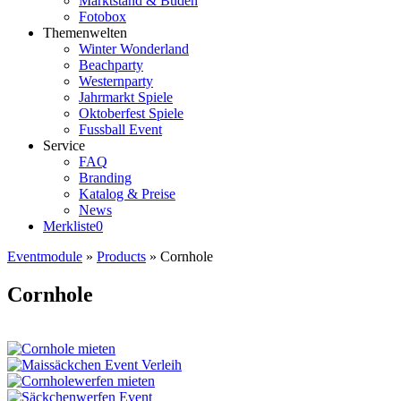
Marktstand & Buden
Fotobox
Themenwelten
Winter Wonderland
Beachparty
Westernparty
Jahrmarkt Spiele
Oktoberfest Spiele
Fussball Event
Service
FAQ
Branding
Katalog & Preise
News
Merkliste
0
Eventmodule
»
Products
»
Cornhole
Cornhole