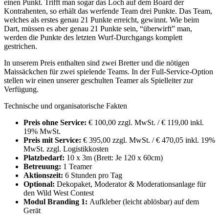
einen Punkt. Trifft man sogar das Loch auf dem Board der
Kontrahenten, so erhält das werfende Team drei Punkte. Das Team,
welches als erstes genau 21 Punkte erreicht, gewinnt. Wie beim
Dart, müssen es aber genau 21 Punkte sein, “überwirft” man,
werden die Punkte des letzten Wurf-Durchgangs komplett
gestrichen.
In unserem Preis enthalten sind zwei Bretter und die nötigen
Maissäckchen für zwei spielende Teams. In der Full-Service-Option
stellen wir einen unserer geschulten Teamer als Spielleiter zur
Verfügung.
Technische und organisatorische Fakten
Preis ohne Service:
€ 100,00 zzgl. MwSt. / € 119,00 inkl.
19% MwSt.
Preis mit Service:
€ 395,00 zzgl. MwSt. / € 470,05 inkl. 19%
MwSt. zzgl. Logistikkosten
Platzbedarf:
10 x 3m (Brett: Je 120 x 60cm)
Betreuung:
1 Teamer
Aktionszeit:
6 Stunden pro Tag
Optional:
Dekopaket, Moderator & Moderationsanlage für
den Wild West Contest
Modul Branding 1:
Aufkleber (leicht ablösbar) auf dem
Gerät