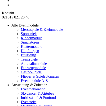
Kontakt
02161 / 821 20 40
Alle Eventmodule
Messespiele & Kleinmodule
Sportspiele
Kindermodule
Simulatoren
Klettermodule
Hüpfburgen
Bullriding
Teamspiele
Adrenalinmodule
Fahrzeugmodule
Casino-Spiele
Flipper & Spielautomaten
Eventmodule A-Z
Ausstattung & Zubehör
Eventdekoration
Skydancer & Airtubes
Imbissstand & Funfood
Eventzelte