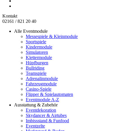
Kontakt
02161 / 821 20 40
Alle Eventmodule
Messespiele & Kleinmodule
Sportspiele
Kindermodule
Simulatoren
Klettermodule
Hüpfburgen
Bullriding
Teamspiele
Adrenalinmodule
Fahrzeugmodule
Casino-Spiele
Flipper & Spielautomaten
Eventmodule A-Z
Ausstattung & Zubehör
Eventdekoration
Skydancer & Airtubes
Imbissstand & Funfood
Eventzelte