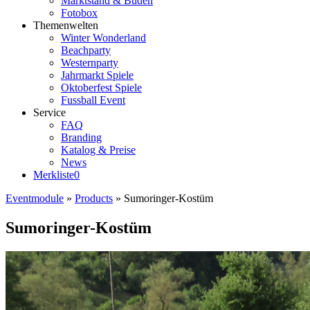
Marktstand & Buden
Fotobox
Themenwelten
Winter Wonderland
Beachparty
Westernparty
Jahrmarkt Spiele
Oktoberfest Spiele
Fussball Event
Service
FAQ
Branding
Katalog & Preise
News
Merkliste
0
Eventmodule
»
Products
»
Sumoringer-Kostüm
Sumoringer-Kostüm