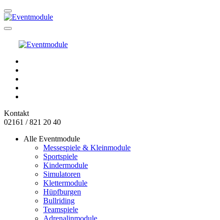
Kontakt
02161 / 821 20 40
Alle Eventmodule
Messespiele & Kleinmodule
Sportspiele
Kindermodule
Simulatoren
Klettermodule
Hüpfburgen
Bullriding
Teamspiele
Adrenalinmodule