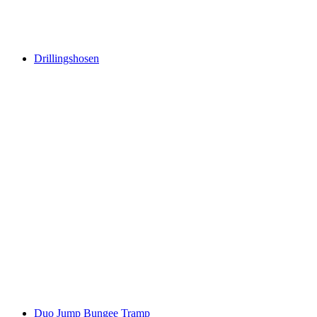
Drillingshosen
Duo Jump Bungee Tramp