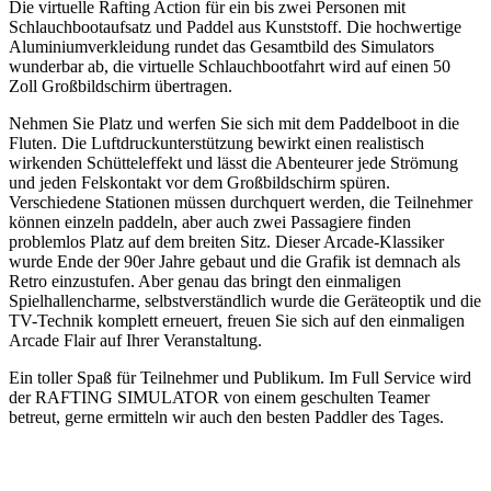
Die virtuelle Rafting Action für ein bis zwei Personen mit
Schlauchbootaufsatz und Paddel aus Kunststoff. Die hochwertige
Aluminiumverkleidung rundet das Gesamtbild des Simulators
wunderbar ab, die virtuelle Schlauchbootfahrt wird auf einen 50
Zoll Großbildschirm übertragen.
Nehmen Sie Platz und werfen Sie sich mit dem Paddelboot in die
Fluten. Die Luftdruckunterstützung bewirkt einen realistisch
wirkenden Schütteleffekt und lässt die Abenteurer jede Strömung
und jeden Felskontakt vor dem Großbildschirm spüren.
Verschiedene Stationen müssen durchquert werden, die Teilnehmer
können einzeln paddeln, aber auch zwei Passagiere finden
problemlos Platz auf dem breiten Sitz. Dieser Arcade-Klassiker
wurde Ende der 90er Jahre gebaut und die Grafik ist demnach als
Retro einzustufen. Aber genau das bringt den einmaligen
Spielhallencharme, selbstverständlich wurde die Geräteoptik und die
TV-Technik komplett erneuert, freuen Sie sich auf den einmaligen
Arcade Flair auf Ihrer Veranstaltung.
Ein toller Spaß für Teilnehmer und Publikum. Im Full Service wird
der RAFTING SIMULATOR von einem geschulten Teamer
betreut, gerne ermitteln wir auch den besten Paddler des Tages.