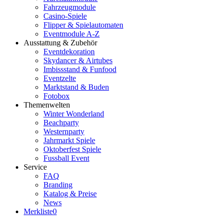
Fahrzeugmodule
Casino-Spiele
Flipper & Spielautomaten
Eventmodule A-Z
Ausstattung & Zubehör
Eventdekoration
Skydancer & Airtubes
Imbissstand & Funfood
Eventzelte
Marktstand & Buden
Fotobox
Themenwelten
Winter Wonderland
Beachparty
Westernparty
Jahrmarkt Spiele
Oktoberfest Spiele
Fussball Event
Service
FAQ
Branding
Katalog & Preise
News
Merkliste
0