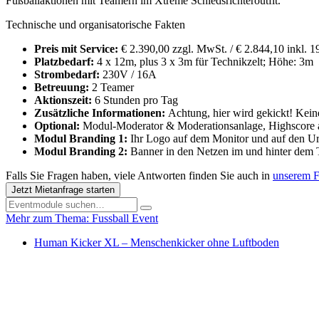
Fußballaktionen mit Teamern im Xtreme Schiedsrichteroutfit.
Technische und organisatorische Fakten
Preis mit Service:
€ 2.390,00 zzgl. MwSt. / € 2.844,10 inkl. 
Platzbedarf:
4 x 12m, plus 3 x 3m für Technikzelt; Höhe: 3m
Strombedarf:
230V / 16A
Betreuung:
2 Teamer
Aktionszeit:
6 Stunden pro Tag
Zusätzliche Informationen:
Achtung, hier wird gekickt! Kei
Optional:
Modul-Moderator & Moderationsanlage, Highscore 
Modul Branding 1:
Ihr Logo auf dem Monitor und auf den Ur
Modul Branding 2:
Banner in den Netzen im und hinter dem 
Falls Sie Fragen haben, viele Antworten finden Sie auch in
unserem 
Jetzt Mietanfrage starten
Mehr zum Thema: Fussball Event
Human Kicker XL – Menschenkicker ohne Luftboden