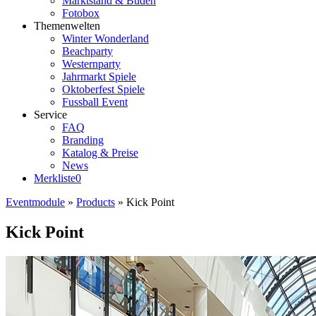
Marktstand & Buden
Fotobox
Themenwelten
Winter Wonderland
Beachparty
Westernparty
Jahrmarkt Spiele
Oktoberfest Spiele
Fussball Event
Service
FAQ
Branding
Katalog & Preise
News
Merkliste
0
Eventmodule
»
Products
»
Kick Point
Kick Point