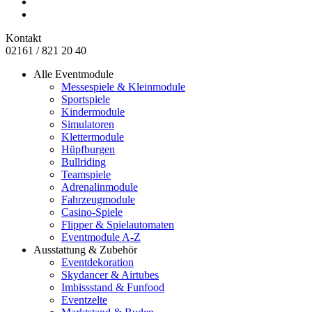
Kontakt
02161 / 821 20 40
Alle Eventmodule
Messespiele & Kleinmodule
Sportspiele
Kindermodule
Simulatoren
Klettermodule
Hüpfburgen
Bullriding
Teamspiele
Adrenalinmodule
Fahrzeugmodule
Casino-Spiele
Flipper & Spielautomaten
Eventmodule A-Z
Ausstattung & Zubehör
Eventdekoration
Skydancer & Airtubes
Imbissstand & Funfood
Eventzelte