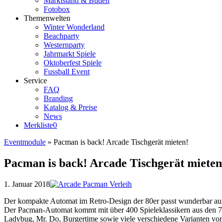
Marktstand & Buden
Fotobox
Themenwelten
Winter Wonderland
Beachparty
Westernparty
Jahrmarkt Spiele
Oktoberfest Spiele
Fussball Event
Service
FAQ
Branding
Katalog & Preise
News
Merkliste
0
Eventmodule
»
Pacman is back! Arcade Tischgerät mieten!
Pacman is back! Arcade Tischgerät mieten
1. Januar 2018
Der kompakte Automat im Retro-Design der 80er passt wunderbar auf 
Der Pacman-Automat kommt mit über 400 Spieleklassikern aus den 70e
Ladybug, Mr. Do, Burgertime sowie viele verschiedene Varianten 