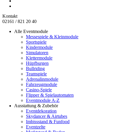
Kontakt
02161 / 821 20 40
Alle Eventmodule
Messespiele & Kleinmodule
Sportspiele
Kindermodule
Simulatoren
Klettermodule
Hüpfburgen
Bullriding
Teamspiele
Adrenalinmodule
Fahrzeugmodule
Casino-Spiele
Flipper & Spielautomaten
Eventmodule A-Z
Ausstattung & Zubehör
Eventdekoration
Skydancer & Airtubes
Imbissstand & Funfood
Eventzelte