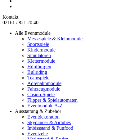
Kontakt
02161 / 821 20 40
Alle Eventmodule
Messespiele & Kleinmodule
Sportspiele
Kindermodule
Simulatoren
Klettermodule
Hüpfburgen
Bullriding
Teamspiele
Adrenalinmodule
Fahrzeugmodule
Casino-Spiele
Flipper & Spielautomaten
Eventmodule A-Z
Ausstattung & Zubehör
Eventdekoration
Skydancer & Airtubes
Imbissstand & Funfood
Eventzelte