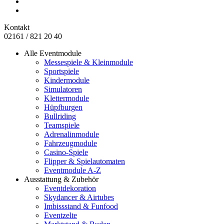
Kontakt
02161 / 821 20 40
Alle Eventmodule
Messespiele & Kleinmodule
Sportspiele
Kindermodule
Simulatoren
Klettermodule
Hüpfburgen
Bullriding
Teamspiele
Adrenalinmodule
Fahrzeugmodule
Casino-Spiele
Flipper & Spielautomaten
Eventmodule A-Z
Ausstattung & Zubehör
Eventdekoration
Skydancer & Airtubes
Imbissstand & Funfood
Eventzelte