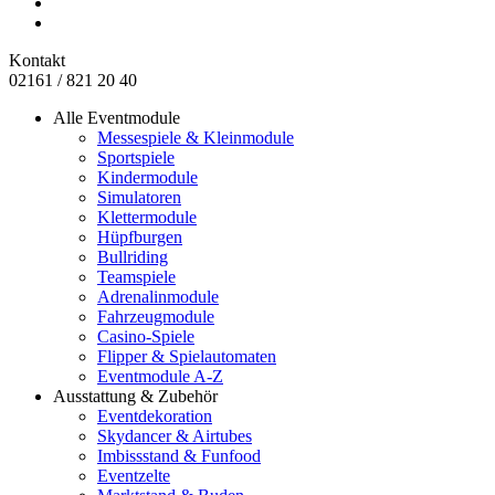
Kontakt
02161 / 821 20 40
Alle Eventmodule
Messespiele & Kleinmodule
Sportspiele
Kindermodule
Simulatoren
Klettermodule
Hüpfburgen
Bullriding
Teamspiele
Adrenalinmodule
Fahrzeugmodule
Casino-Spiele
Flipper & Spielautomaten
Eventmodule A-Z
Ausstattung & Zubehör
Eventdekoration
Skydancer & Airtubes
Imbissstand & Funfood
Eventzelte