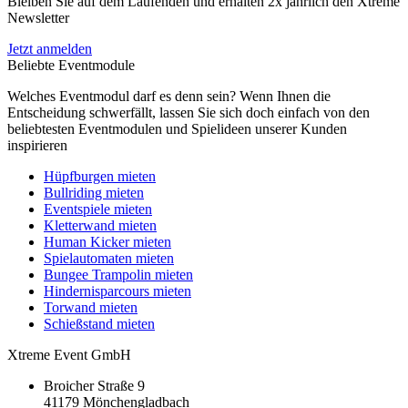
Bleiben Sie auf dem Laufenden und erhalten 2x jährlich den Xtreme
Newsletter
Jetzt anmelden
Beliebte Eventmodule
Welches Eventmodul darf es denn sein? Wenn Ihnen die
Entscheidung schwerfällt, lassen Sie sich doch einfach von den
beliebtesten Eventmodulen und Spielideen unserer Kunden
inspirieren
Hüpfburgen mieten
Bullriding mieten
Eventspiele mieten
Kletterwand mieten
Human Kicker mieten
Spielautomaten mieten
Bungee Trampolin mieten
Hindernisparcours mieten
Torwand mieten
Schießstand mieten
Xtreme Event GmbH
Broicher Straße 9
41179 Mönchengladbach