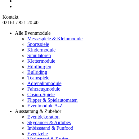
Kontakt
02161 / 821 20 40
Alle Eventmodule
Messespiele & Kleinmodule
Sportspiele
Kindermodule
Simulatoren
Klettermodule
Hüpfburgen
Bullriding
Teamspiele
Adrenalinmodule
Fahrzeugmodule
Casino-Spiele
Flipper & Spielautomaten
Eventmodule A-Z
Ausstattung & Zubehör
Eventdekoration
Skydancer & Airtubes
Imbissstand & Funfood
Eventzelte