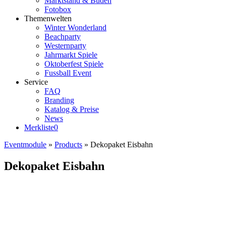
Marktstand & Buden
Fotobox
Themenwelten
Winter Wonderland
Beachparty
Westernparty
Jahrmarkt Spiele
Oktoberfest Spiele
Fussball Event
Service
FAQ
Branding
Katalog & Preise
News
Merkliste
0
Eventmodule
»
Products
»
Dekopaket Eisbahn
Dekopaket Eisbahn