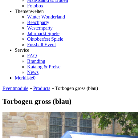
Marktstand & Buden
Fotobox
Themenwelten
Winter Wonderland
Beachparty
Westernparty
Jahrmarkt Spiele
Oktoberfest Spiele
Fussball Event
Service
FAQ
Branding
Katalog & Preise
News
Merkliste
0
Eventmodule
»
Products
»
Torbogen gross (blau)
Torbogen gross (blau)