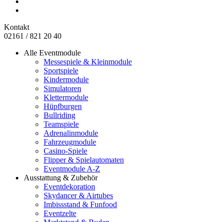
Kontakt
02161 / 821 20 40
Alle Eventmodule
Messespiele & Kleinmodule
Sportspiele
Kindermodule
Simulatoren
Klettermodule
Hüpfburgen
Bullriding
Teamspiele
Adrenalinmodule
Fahrzeugmodule
Casino-Spiele
Flipper & Spielautomaten
Eventmodule A-Z
Ausstattung & Zubehör
Eventdekoration
Skydancer & Airtubes
Imbissstand & Funfood
Eventzelte