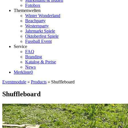
Marktstand & Buden
Fotobox
Themenwelten
Winter Wonderland
Beachparty
Westernparty
Jahrmarkt Spiele
Oktoberfest Spiele
Fussball Event
Service
FAQ
Branding
Katalog & Preise
News
Merkliste
0
Eventmodule
»
Products
»
Shuffleboard
Shuffleboard