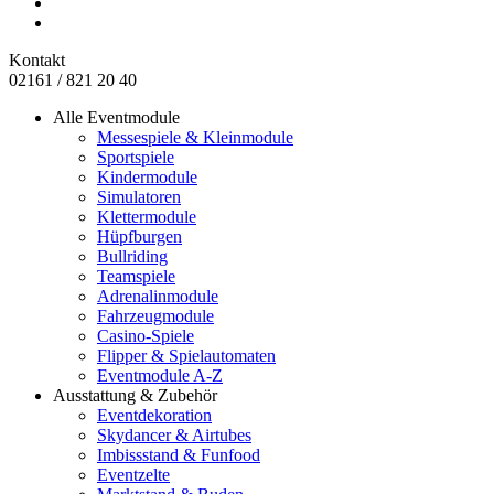
Kontakt
02161 / 821 20 40
Alle Eventmodule
Messespiele & Kleinmodule
Sportspiele
Kindermodule
Simulatoren
Klettermodule
Hüpfburgen
Bullriding
Teamspiele
Adrenalinmodule
Fahrzeugmodule
Casino-Spiele
Flipper & Spielautomaten
Eventmodule A-Z
Ausstattung & Zubehör
Eventdekoration
Skydancer & Airtubes
Imbissstand & Funfood
Eventzelte