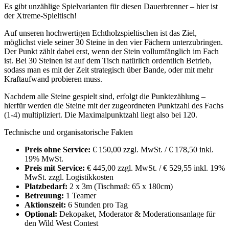
Es gibt unzählige Spielvarianten für diesen Dauerbrenner – hier ist
der Xtreme-Spieltisch!
Auf unseren hochwertigen Echtholzspieltischen ist das Ziel,
möglichst viele seiner 30 Steine in den vier Fächern unterzubringen.
Der Punkt zählt dabei erst, wenn der Stein vollumfänglich im Fach
ist. Bei 30 Steinen ist auf dem Tisch natürlich ordentlich Betrieb,
sodass man es mit der Zeit strategisch über Bande, oder mit mehr
Kraftaufwand probieren muss.
Nachdem alle Steine gespielt sind, erfolgt die Punktezählung –
hierfür werden die Steine mit der zugeordneten Punktzahl des Fachs
(1-4) multipliziert. Die Maximalpunktzahl liegt also bei 120.
Technische und organisatorische Fakten
Preis ohne Service:
€ 150,00 zzgl. MwSt. / € 178,50 inkl.
19% MwSt.
Preis mit Service:
€ 445,00 zzgl. MwSt. / € 529,55 inkl. 19%
MwSt. zzgl. Logistikkosten
Platzbedarf:
2 x 3m (Tischmaß: 65 x 180cm)
Betreuung:
1 Teamer
Aktionszeit:
6 Stunden pro Tag
Optional:
Dekopaket, Moderator & Moderationsanlage für
den Wild West Contest