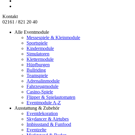
Kontakt
02161 / 821 20 40
Alle Eventmodule
Messespiele & Kleinmodule
Sportspiele
Kindermodule
Simulatoren
Klettermodule
Hüpfburgen
Bullriding
Teamspiele
Adrenalinmodule
Fahrzeugmodule
Casino-Spiele
Flipper & Spielautomaten
Eventmodule A-Z
Ausstattung & Zubehör
Eventdekoration
Skydancer & Airtubes
Imbissstand & Funfood
Eventzelte