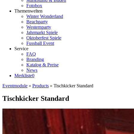
Marktstand & Buden
Fotobox
Themenwelten
Winter Wonderland
Beachparty
Westernparty
Jahrmarkt Spiele
Oktoberfest Spiele
Fussball Event
Service
FAQ
Branding
Katalog & Preise
News
Merkliste
0
Eventmodule
»
Products
»
Tischkicker Standard
Tischkicker Standard