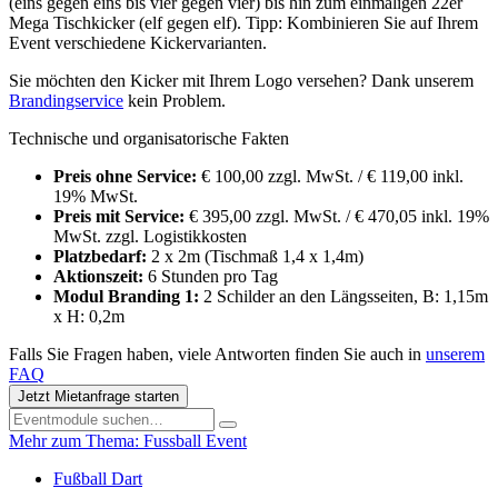
(eins gegen eins bis vier gegen vier) bis hin zum einmaligen 22er
Mega Tischkicker (elf gegen elf). Tipp: Kombinieren Sie auf Ihrem
Event verschiedene Kickervarianten.
Sie möchten den Kicker mit Ihrem Logo versehen? Dank unserem
Brandingservice
kein Problem.
Technische und organisatorische Fakten
Preis ohne Service:
€ 100,00 zzgl. MwSt. / € 119,00 inkl.
19% MwSt.
Preis mit Service:
€ 395,00 zzgl. MwSt. / € 470,05 inkl. 19%
MwSt. zzgl. Logistikkosten
Platzbedarf:
2 x 2m (Tischmaß 1,4 x 1,4m)
Aktionszeit:
6 Stunden pro Tag
Modul Branding 1:
2 Schilder an den Längsseiten, B: 1,15m
x H: 0,2m
Falls Sie Fragen haben, viele Antworten finden Sie auch in
unserem
FAQ
Jetzt Mietanfrage starten
Mehr zum Thema: Fussball Event
Fußball Dart