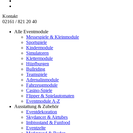
Kontakt
02161 / 821 20 40
Alle Eventmodule
Messespiele & Kleinmodule
Sportspiele
Kindermodule
Simulatoren
Klettermodule
Hüpfburgen
Bullriding
Teamspiele
Adrenalinmodule
Fahrzeugmodule
Casino-Spiele
Flipper & Spielautomaten
Eventmodule A-Z
Ausstattung & Zubehör
Eventdekoration
Skydancer & Airtubes
Imbissstand & Funfood
Eventzelte