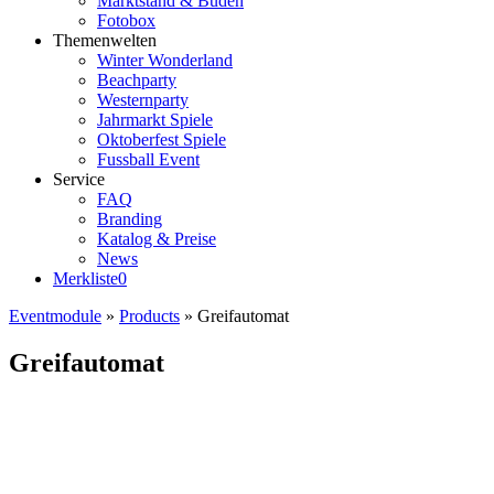
Marktstand & Buden
Fotobox
Themenwelten
Winter Wonderland
Beachparty
Westernparty
Jahrmarkt Spiele
Oktoberfest Spiele
Fussball Event
Service
FAQ
Branding
Katalog & Preise
News
Merkliste
0
Eventmodule
»
Products
»
Greifautomat
Greifautomat