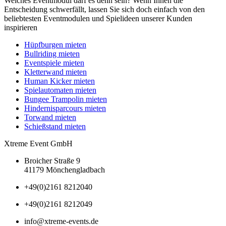
Welches Eventmodul darf es denn sein? Wenn Ihnen die
Entscheidung schwerfällt, lassen Sie sich doch einfach von den
beliebtesten Eventmodulen und Spielideen unserer Kunden
inspirieren
Hüpfburgen mieten
Bullriding mieten
Eventspiele mieten
Kletterwand mieten
Human Kicker mieten
Spielautomaten mieten
Bungee Trampolin mieten
Hindernisparcours mieten
Torwand mieten
Schießstand mieten
Xtreme Event GmbH
Broicher Straße 9
41179 Mönchengladbach
+49(0)2161 8212040
+49(0)2161 8212049
info@xtreme-events.de