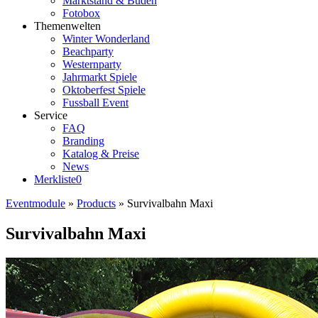
Marktstand & Buden
Fotobox
Themenwelten
Winter Wonderland
Beachparty
Westernparty
Jahrmarkt Spiele
Oktoberfest Spiele
Fussball Event
Service
FAQ
Branding
Katalog & Preise
News
Merkliste
0
Eventmodule
»
Products
»
Survivalbahn Maxi
Survivalbahn Maxi