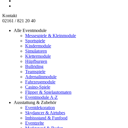
Kontakt
02161 / 821 20 40
Alle Eventmodule
Messespiele & Kleinmodule
Sportspiele
Kindermodule
Simulatoren
Klettermodule
Hüpfburgen
Bullriding
Teamspiele
Adrenalinmodule
Fahrzeugmodule
Casino-Spiele
Flipper & Spielautomaten
Eventmodule A-Z
Ausstattung & Zubehör
Eventdekoration
Skydancer & Airtubes
Imbissstand & Funfood
Eventzelte