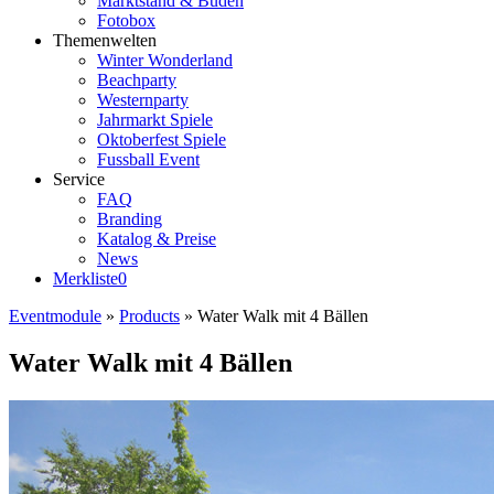
Marktstand & Buden
Fotobox
Themenwelten
Winter Wonderland
Beachparty
Westernparty
Jahrmarkt Spiele
Oktoberfest Spiele
Fussball Event
Service
FAQ
Branding
Katalog & Preise
News
Merkliste
0
Eventmodule
»
Products
»
Water Walk mit 4 Bällen
Water Walk mit 4 Bällen