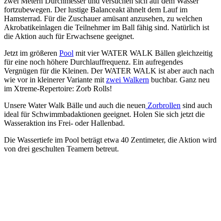
zwei Metern Durchmesser und versuchen sich auf dem Wasser
fortzubewegen. Der lustige Balanceakt ähnelt dem Lauf im
Hamsterrad. Für die Zuschauer amüsant anzusehen, zu welchen
Akrobatikeinlagen die Teilnehmer im Ball fähig sind. Natürlich ist
die Aktion auch für Erwachsene geeignet.
Jetzt im größeren
Pool
mit vier WATER WALK Bällen gleichzeitig
für eine noch höhere Durchlauffrequenz. Ein aufregendes
Vergnügen für die Kleinen. Der WATER WALK ist aber auch nach
wie vor in kleinerer Variante mit
zwei Walkern
buchbar. Ganz neu
im Xtreme-Repertoire: Zorb Rolls!
Unsere Water Walk Bälle und auch die neuen
Zorbrollen
sind auch
ideal für Schwimmbadaktionen geeignet. Holen Sie sich jetzt die
Wasseraktion ins Frei- oder Hallenbad.
Die Wassertiefe im Pool beträgt etwa 40 Zentimeter, die Aktion wird
von drei geschulten Teamern betreut.