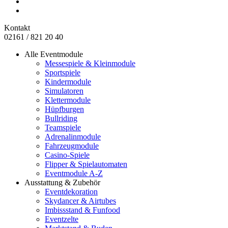
Kontakt
02161 / 821 20 40
Alle Eventmodule
Messespiele & Kleinmodule
Sportspiele
Kindermodule
Simulatoren
Klettermodule
Hüpfburgen
Bullriding
Teamspiele
Adrenalinmodule
Fahrzeugmodule
Casino-Spiele
Flipper & Spielautomaten
Eventmodule A-Z
Ausstattung & Zubehör
Eventdekoration
Skydancer & Airtubes
Imbissstand & Funfood
Eventzelte