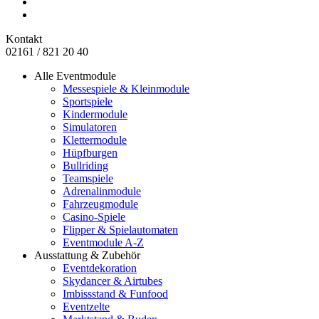
Kontakt
02161 / 821 20 40
Alle Eventmodule
Messespiele & Kleinmodule
Sportspiele
Kindermodule
Simulatoren
Klettermodule
Hüpfburgen
Bullriding
Teamspiele
Adrenalinmodule
Fahrzeugmodule
Casino-Spiele
Flipper & Spielautomaten
Eventmodule A-Z
Ausstattung & Zubehör
Eventdekoration
Skydancer & Airtubes
Imbissstand & Funfood
Eventzelte