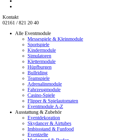
Kontakt
02161 / 821 20 40
Alle Eventmodule
Messespiele & Kleinmodule
Sportspiele
Kindermodule
Simulatoren
Klettermodule
Hüpfburgen
Bullriding
Teamspiele
Adrenalinmodule
Fahrzeugmodule
Casino-Spiele
Flipper & Spielautomaten
Eventmodule A-Z
Ausstattung & Zubehör
Eventdekoration
Skydancer & Airtubes
Imbissstand & Funfood
Eventzelte