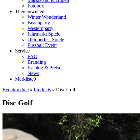
Marktstand & Buden
Fotobox
Themenwelten
Winter Wonderland
Beachparty
Westernparty
Jahrmarkt Spiele
Oktoberfest Spiele
Fussball Event
Service
FAQ
Branding
Katalog & Preise
News
Merkliste
0
Eventmodule
»
Products
»
Disc Golf
Disc Golf