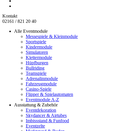
Kontakt
02161 / 821 20 40
Alle Eventmodule
Messespiele & Kleinmodule
Sportspiele
Kindermodule
Simulatoren
Klettermodule
Hüpfburgen
Bullriding
Teamspiele
Adrenalinmodule
Fahrzeugmodule
Casino-Spiele
Flipper & Spielautomaten
Eventmodule A-Z
Ausstattung & Zubehör
Eventdekoration
Skydancer & Airtubes
Imbissstand & Funfood
Eventzelte